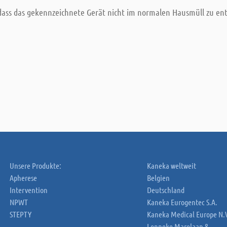
 dass das gekennzeichnete Gerät nicht im normalen Hausmüll zu ent
Unsere Produkte:
Kaneka weltweit
Apherese
Belgien
Intervention
Deutschland
NPWT
Kaneka Eurogentec S.A.
STEPTY
Kaneka Medical Europe N.
Lenneke Marelaan 8