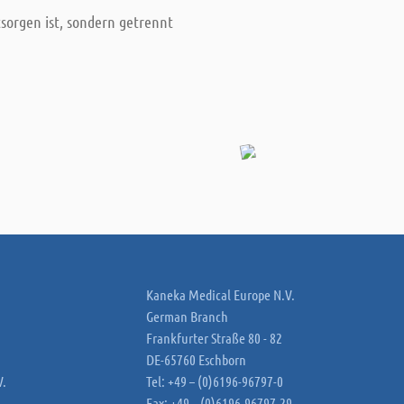
sorgen ist, sondern getrennt
Kaneka Medical Europe N.V.
German Branch
Frankfurter Straße 80 - 82
DE-65760 Eschborn
V.
Tel: +49 – (0)6196-96797-0
Fax: +49 – (0)6196-96797-29