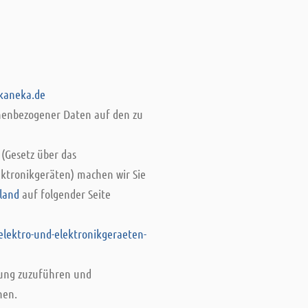
kaneka.de
onenbezogener Daten auf den zu
 (Gesetz über das
ektronikgeräten) machen wir Sie
hland
auf folgender Seite
elektro-und-elektronikgeraeten-
ssung zuzuführen und
nen.