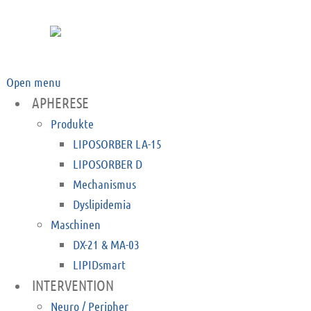
Open menu
APHERESE
Produkte
LIPOSORBER LA-15
LIPOSORBER D
Mechanismus
Dyslipidemia
Maschinen
DX-21 & MA-03
LIPIDsmart
INTERVENTION
Neuro / Peripher