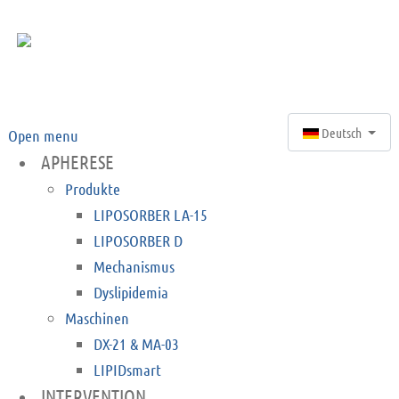
Sprache auswähle
Deutsch
Open menu
APHERESE
Produkte
LIPOSORBER LA-15
LIPOSORBER D
Mechanismus
Dyslipidemia
Maschinen
DX-21 & MA-03
LIPIDsmart
INTERVENTION